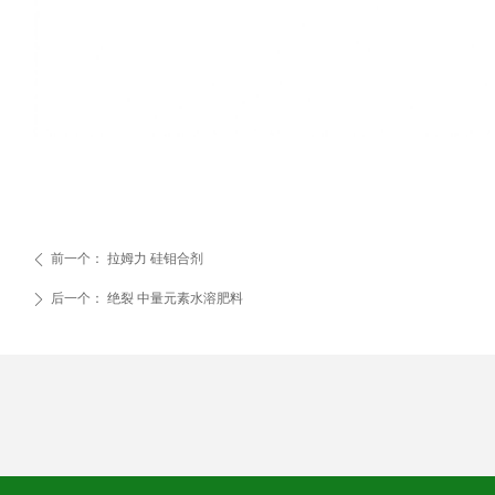
前一个：
拉姆力 硅钼合剂
ꄴ
后一个：
绝裂 中量元素水溶肥料
ꄲ